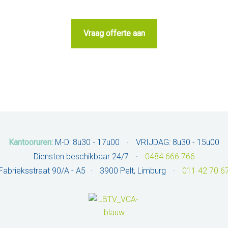
Kantooruren:
M-D: 8u30 - 17u00
·
VRIJDAG: 8u30 - 15u00
Diensten beschikbaar 24/7
·
0484 666 766
Fabrieksstraat 90/A - A5
·
3900
Pelt
,
Limburg
·
011 42 70 6