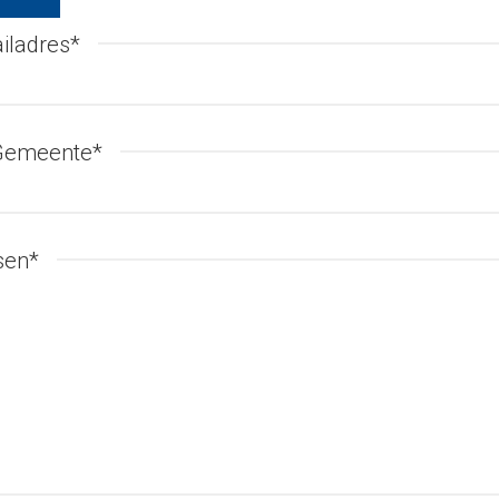
iladres
*
 Gemeente
*
sen
*