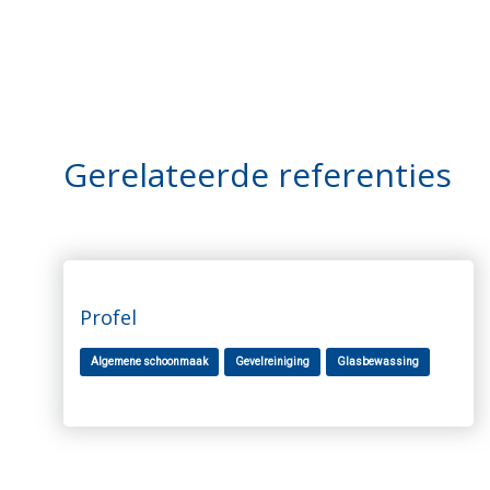
Door
Spring
naar
naar
de
de
hoofd
eerste
inhoud
sidebar
Gerelateerde referenties
Profel
Algemene schoonmaak
Gevelreiniging
Glasbewassing