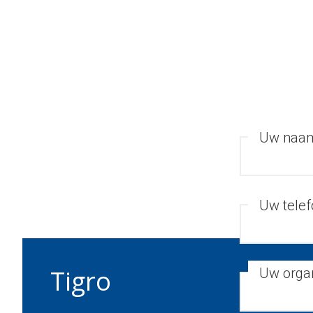
Uw naa
Uw tele
Tigro
Uw organ