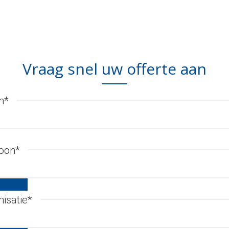
Vraag snel uw offerte aan
m
*
foon
*
isatie
*